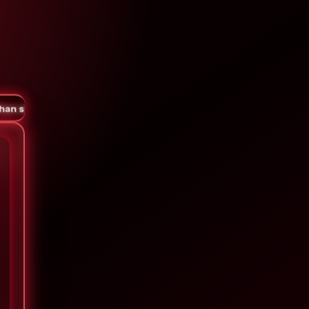
an togel yang seru setiap hari